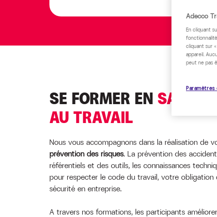
Adecco Tra
En cliquant s
fonctionnalité
cliquant sur 
appareil. Auc
peut ne pas ê
Paramètres 
SE FORMER EN
SANTÉ E
AU TRAVAIL
Nous vous accompagnons dans la réalisation de v
prévention des risques
. La prévention des accident
référentiels et des outils, les connaissances techn
pour respecter le code du travail, votre obligation 
sécurité en entreprise.
A travers nos formations, les participants amélior