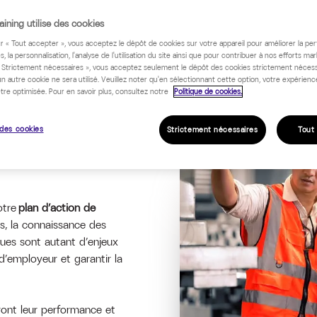
ining utilise des cookies
ur « Tout accepter », vous acceptez le dépôt de cookies sur votre appareil pour améliorer la pe
s, la personnalisation, l'analyse de l'utilisation du site ainsi que pour contribuer à nos efforts mar
« Strictement nécessaires », vous acceptez seulement le dépôt des cookies strictement nécess
un autre cookie ne sera utilisé. Veuillez noter qu'en sélectionnant cette option, votre expérienc
tre optimisée. Pour en savoir plus, consultez notre
Politique de cookies.
des cookies
Strictement nécessaires
Tout
T SÉCURITÉ
otre
plan d’action de
s, la connaissance des
iques sont autant d’enjeux
d’employeur et garantir la
eront leur performance et