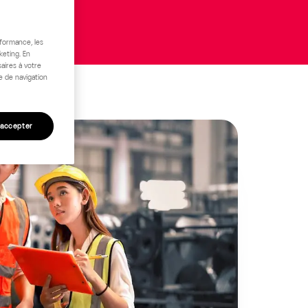
rformance, les
keting. En
aires à votre
e de navigation
 accepter