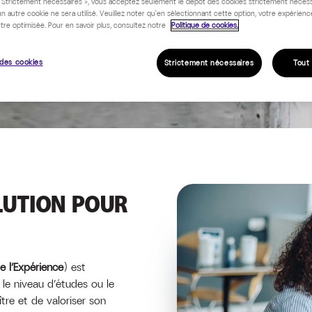
« Strictement nécessaires », vous acceptez seulement le dépôt des cookies strictement nécess
 (VAE)
un autre cookie ne sera utilisé. Veuillez noter qu'en sélectionnant cette option, votre expérienc
tre optimisée. Pour en savoir plus, consultez notre
Politique de cookies.
des cookies
Strictement nécessaires
Tout
LUTION POUR
e l’Expérience
) est
 le niveau d’études ou le
tre et de valoriser son