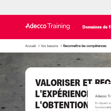
Domaines de f
Accueil
>
Vos besoins
>
Reconnaître les compétences
VALORISER ET RE
L'EXPÉRIENCE DE 
Adecco Tra
L'OBTENTION D'UN
En cliquant s
fonctionnalité