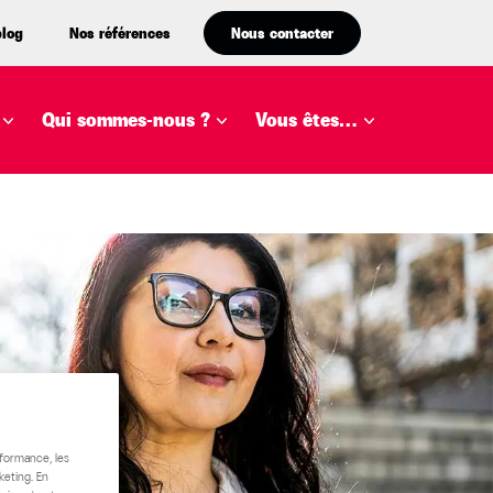
blog
Nos références
Nous contacter
Qui sommes-nous ?
Vous êtes…
rformance, les
keting. En