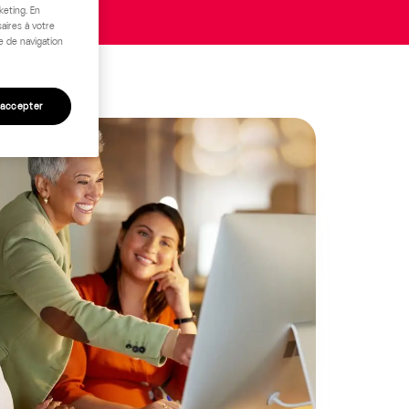
keting. En
aires à votre
e de navigation
 accepter