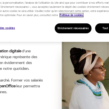
s, la personnalisation, l'analyse de l'utilisation du site ainsi que pour contribuer à nos efforts mar
« Strictement nécessaires », vous acceptez seulement le dépôt des cookies strictement nécess
un autre cookie ne sera utilisé. Veuillez noter qu'en sélectionnant cette option, votre expérienc
tre optimisée. Pour en savoir plus, consultez notre
Politique de cookies.
des cookies
Strictement nécessaires
Tout
TIQUE
ation digitale
d’une
umérique représente des
bien évidemment des
de notre quotidien.
arché. Former vos salariés
OpenOffice
leur permettra
nnes.