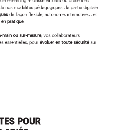
e e-learning + classe virtuelle ou présentiel)
de nos modalités pédagogiques : la partie digitale
iques
de façon flexible, autonome, interactive… et
 en pratique
.
n-main ou sur-mesure
, vos collaborateurs
es essentielles, pour
évoluer en toute sécurité
sur
NTES POUR