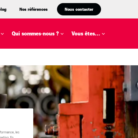
blog
Nos références
Nous contacter
Qui sommes-nous ?
Vous êtes…
rformance, les
keting. En