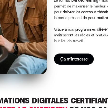
Le format
blended learning
(modul
permet de maximiser le meilleur 
pour
délivrer les contenus théor
la partie présentielle pour
mettre
Grâce à nos programmes
clés-e
maîtriseront les règles et pratiqu
leur lieu de travail.
Ça m’intéresse
ATIONS DIGITALES CERTIFIA