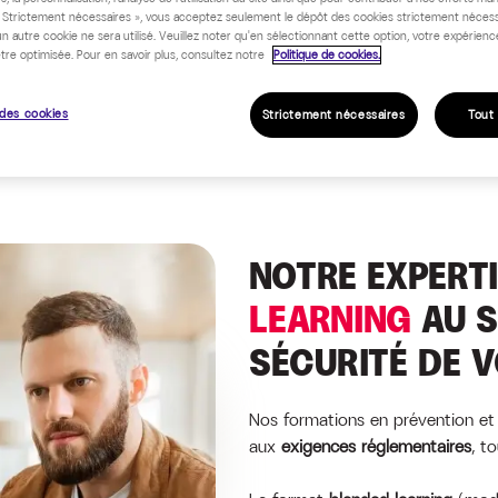
« Strictement nécessaires », vous acceptez seulement le dépôt des cookies strictement nécess
un autre cookie ne sera utilisé. Veuillez noter qu'en sélectionnant cette option, votre expérienc
tre optimisée. Pour en savoir plus, consultez notre
Politique de cookies.
des cookies
Strictement nécessaires
Tout
NOTRE EXPERT
LEARNING
AU S
SÉCURITÉ DE V
Nos formations en prévention et 
aux
exigences réglementaires
, t