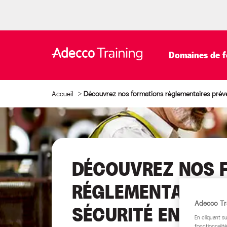
Domaines de f
Accueil
>
Découvrez nos formations réglementaires préve
DÉCOUVREZ NOS 
RÉGLEMENTAIRES 
Adecco Tra
SÉCURITÉ EN BLE
En cliquant s
fonctionnalité