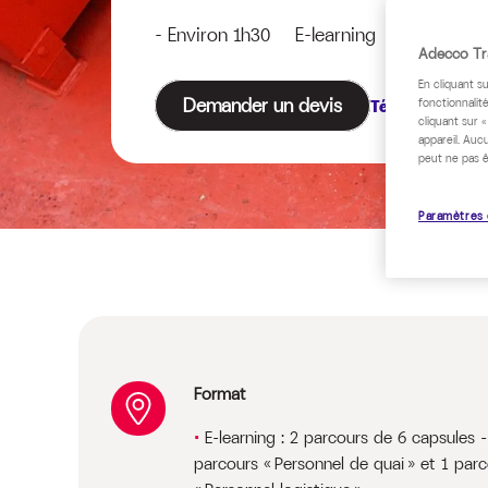
- Environ 1h30 E-learning
Adecco Tra
En cliquant s
Demander un devis
Télécharger le
fonctionnalité
cliquant sur 
appareil. Auc
peut ne pas ê
Paramètres 
Format
E-learning : 2 parcours de 6 capsules –
parcours « Personnel de quai » et 1 par