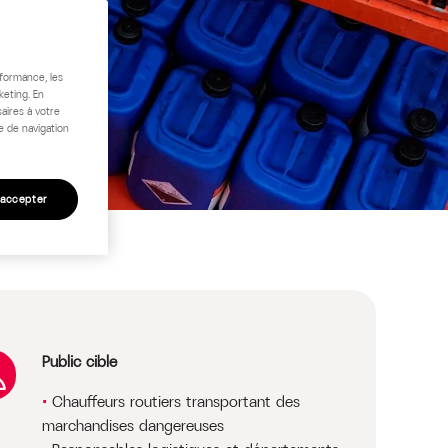
rformance, les
keting. En
aires à votre
e de navigation
 accepter
Public cible
Chauffeurs routiers transportant des
marchandises dangereuses