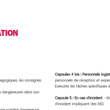
ATION
Capsules 4 bis : Personnels logis
dagogiques, les consignes
personnels de réception et expé
Exécuter les tâches spécifiques 
res dangereuses dans son
Capsule 5
: En cas d’incident
– Me
d’incident impliquant des MD.
r une matière dangereuse