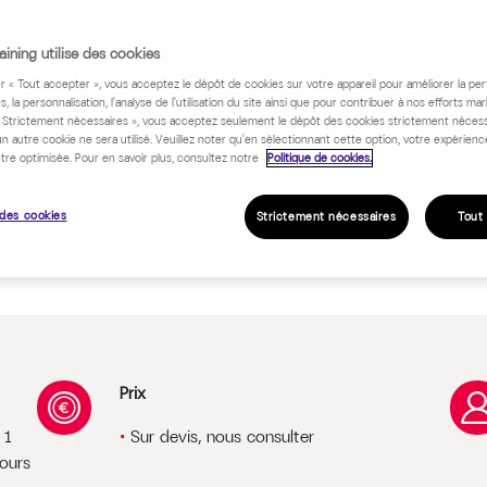
ining utilise des cookies
ur « Tout accepter », vous acceptez le dépôt de cookies sur votre appareil pour améliorer la pe
 programme
s, la personnalisation, l'analyse de l'utilisation du site ainsi que pour contribuer à nos efforts mar
« Strictement nécessaires », vous acceptez seulement le dépôt des cookies strictement nécess
un autre cookie ne sera utilisé. Veuillez noter qu'en sélectionnant cette option, votre expérienc
tre optimisée. Pour en savoir plus, consultez notre
Politique de cookies.
des cookies
Strictement nécessaires
Tout
Prix
 1
Sur devis, nous consulter
cours