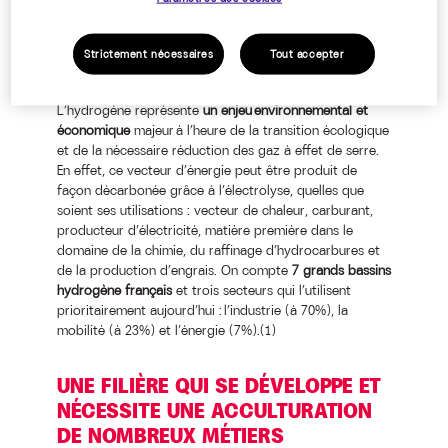
L’HYDROGÈNE : UNE FILIÈRE
PORTEUSE D’ESPOIR SUR LES
QUESTIONS ENVIRONNEMENTALES
Strictement nécessaires
Tout accepter
L’hydrogène représente
un enjeu environnemental et
économique
majeur à l’heure de la transition écologique
et de la nécessaire réduction des gaz à effet de serre.
En effet, ce vecteur d’énergie peut être produit de
façon décarbonée grâce à l’électrolyse, quelles que
soient ses utilisations : vecteur de chaleur, carburant,
producteur d’électricité, matière première dans le
domaine de la chimie, du raffinage d’hydrocarbures et
de la production d’engrais. On compte
7 grands bassins
hydrogène français
et trois secteurs qui l’utilisent
prioritairement aujourd’hui : l’industrie (à 70%), la
mobilité (à 23%) et l’énergie (7%).(1)
UNE FILIÈRE QUI SE DÉVELOPPE ET
NÉCESSITE UNE ACCULTURATION
DE NOMBREUX MÉTIERS