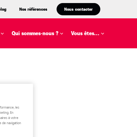
blog
Nos références
Nous contacter
Qui sommes-nous ?
Vous êtes…
rformance, les
keting. En
aires à votre
e de navigation