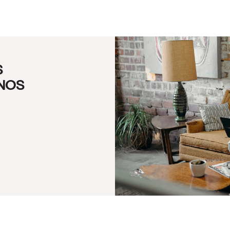
S
 NOS