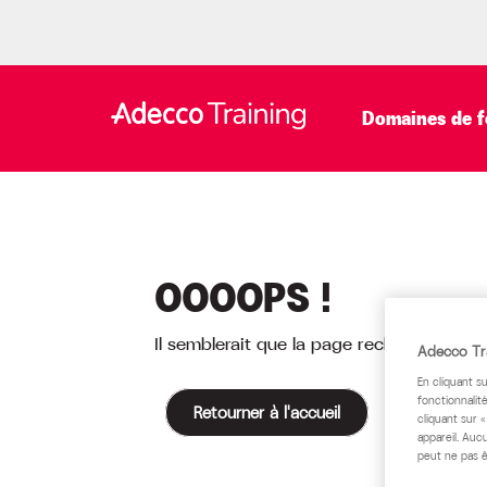
Domaines de f
Accueil
>
Page 404
OOOOPS !
Il semblerait que la page recherchée n'exi
Adecco Tra
En cliquant s
fonctionnalité
Retourner à l'accueil
cliquant sur 
appareil. Auc
peut ne pas ê