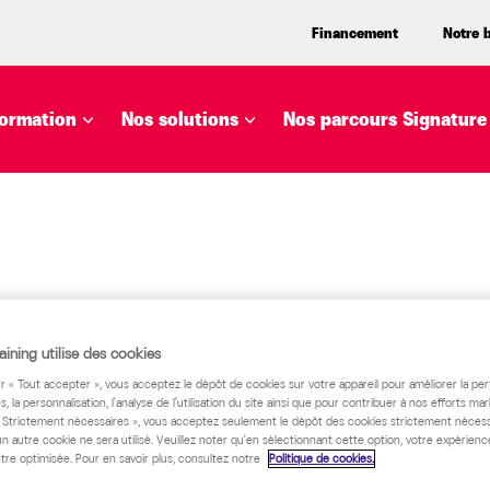
Financement
Notre 
ormation
Nos solutions
Nos parcours Signature
ste pas...
ining utilise des cookies
ur « Tout accepter », vous acceptez le dépôt de cookies sur votre appareil pour améliorer la pe
s, la personnalisation, l'analyse de l'utilisation du site ainsi que pour contribuer à nos efforts mar
« Strictement nécessaires », vous acceptez seulement le dépôt des cookies strictement nécess
un autre cookie ne sera utilisé. Veuillez noter qu'en sélectionnant cette option, votre expérienc
tre optimisée. Pour en savoir plus, consultez notre
Politique de cookies.