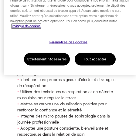
l'analyse de l'utilisation du site ainsi que pour contribuer à nos efforts marketing. En
cliquant sur « Strictement nécessaires », vous acceptez seulement le dépôt des
cookies strictement nécessaires à votre appareil. Aucun autre cookie ne sera
utilisé. Veuillez noter qu'en sélectionnant cette option, votre expérience de
navigation peut ne pas être optimisée. Pour en savoir plus, consultez notre
Politique de cookies.
OBJECTIFS PÉDAGOGIQUES
Paramètres des cookies
A l’issue de la formation, le participant sera en mesure
de :
Strictement nécessaires
Tout accepter
Comprendre les mécanismes physiologiques et
psychologiques du stress
Identifier leurs propres signaux d’alerte et stratégies
de récupération
Utiliser des techniques de respiration et de détente
musculaire pour réguler le stress
Mettre en œuvre une visualisation positive pour
renforcer la confiance et la sérénité
Intégrer des micro pauses de sophrologie dans la
journée professionnelle
Adopter une posture consciente, bienveillante et
respectueuse dans la relation de soin