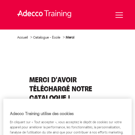
Accueil
>
Catalogue – École
>
Merci
MERCI D'AVOIR
TÉLÉCHARGÉ NOTRE
CATALOGUE !
Un petit lorem ipsum à propos du
Adecco Training utilise des cookies
téléchargement.
En cliquant sur « Tout accepter », vous acceptez le dépôt de cookies sur votre
appareil pour améliorer la performance, les fonctionnalités, la personnalisation,
Retourner à l'accueil
l'analyse de l'utilisation du site ainsi que pour contribuer à nos efforts marketing.