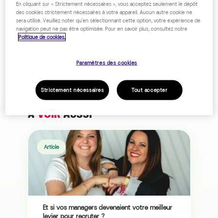
En cliquant sur « Strictement nécessaires », vous acceptez seulement le dépôt
des cookies strictement nécessaires à votre appareil. Aucun autre cookie ne
sera utilisé. Veuillez noter qu'en sélectionnant cette option, votre expérience de
navigation peut ne pas être optimisée. Pour en savoir plus, consultez notre
Politique de cookies.
Paramètres des cookies
Strictement nécessaires
Tout accepter
À
VOIR
AUSSI
Article
Et si vos managers devenaient votre meilleur
levier pour recruter ?