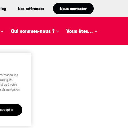
blog
Nos références
Nous contacter
Qui sommes-nous ?
Vous êtes…
rformance, les
keting. En
aires à votre
e de navigation
 accepter