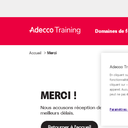
Domaines de f
Accueil
>
Merci
Adecco Tra
En cliquant s
fonctionnalité
cliquant sur 
appareil. Auc
MERCI !
peut ne pas ê
Nous accusons réception de votre dema
Paramètres 
meilleurs délais.
Retourner à l'accueil