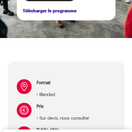
Télécharger le programme
Format
Blended
Prix
Sur devis, nous consulter
Public cible