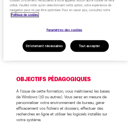
cookies strictement nécessaires à votre appareil. Aucun autre cookie ne sera
utilisé. Veuillez noter qu'en sélectionnant cette option, votre expérience de
Prix inter / Intra / Sur-mesure : sur
navigation peut ne pas être optimisée. Pour en savoir plus, consultez notre
devis, nous consulter.
Politique de cookies.
Public cible
Paramètres des cookies
Tout public
Strictement nécessaires
Tout accepter
OBJECTIFS PÉDAGOGIQUES
À l’issue de cette formation, vous maîtriserez les bases
de Windows (10 ou autres). Vous serez en mesure de
personnaliser votre environnement de bureau, gérer
efficacement vos fichiers et dossiers, effectuer des
recherches en ligne et utiliser les logiciels installés sur
votre système.