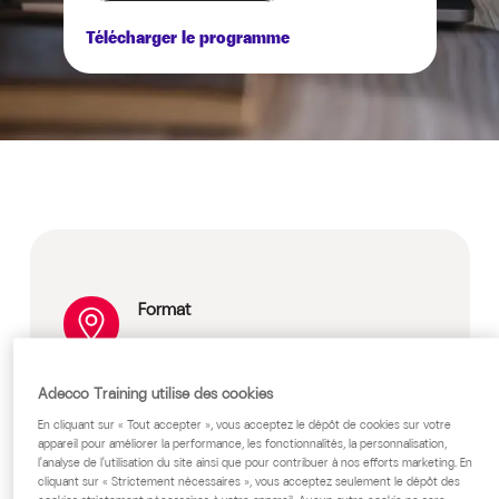
Télécharger le programme
Format
Présentiel en individuel ou en groupe
Classe virtuelle en individuel ou en
Adecco Training utilise des cookies
groupe
En cliquant sur « Tout accepter », vous acceptez le dépôt de cookies sur votre
Groupe de 2 à 8 personnes maximum
appareil pour améliorer la performance, les fonctionnalités, la personnalisation,
l'analyse de l'utilisation du site ainsi que pour contribuer à nos efforts marketing. En
Prix
cliquant sur « Strictement nécessaires », vous acceptez seulement le dépôt des