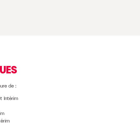
QUES
ure de :
t Intérim
im
térim