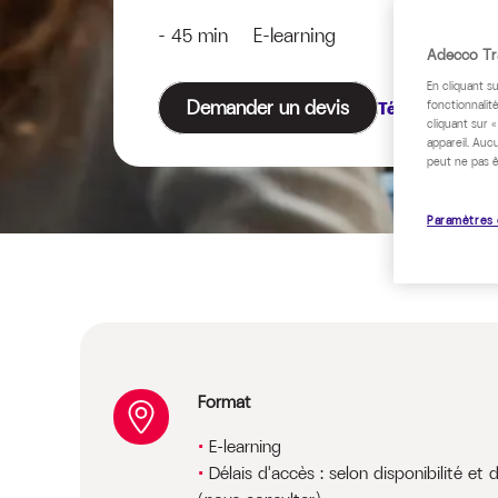
- 45 min E-learning
Adecco Tra
En cliquant s
Demander un devis
Télécharger le
fonctionnalité
cliquant sur 
appareil. Auc
peut ne pas ê
Paramètres 
Format
E-learning
Délais d'accès : selon disponibilité et 