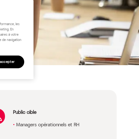
rformance, les
keting. En
aires à votre
e de navigation
 accepter
Public cible
Managers opérationnels et RH