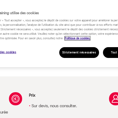
ining utilise des cookies
ur « Tout accepter », vous acceptez le dépôt de cookies sur votre appareil pour améliorer la pe
 programme
s, la personnalisation, l'analyse de l'utilisation du site ainsi que pour contribuer à nos efforts mar
« Strictement nécessaires », vous acceptez seulement le dépôt des cookies strictement nécess
un autre cookie ne sera utilisé. Veuillez noter qu'en sélectionnant cette option, votre expérienc
tre optimisée. Pour en savoir plus, consultez notre
Politique de cookies.
des cookies
Strictement nécessaires
Tout
Prix
Sur devis, nous consulter.
durée