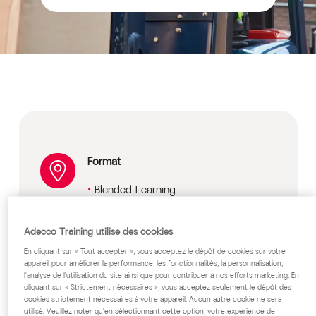
Format
Blended Learning
Disponible en ACI
Pas de limite maximum d'apprenants
Adecco Training utilise des cookies
Prix
En cliquant sur « Tout accepter », vous acceptez le dépôt de cookies sur votre
appareil pour améliorer la performance, les fonctionnalités, la personnalisation,
l'analyse de l'utilisation du site ainsi que pour contribuer à nos efforts marketing. En
Sur devis, nous consulter.
cliquant sur « Strictement nécessaires », vous acceptez seulement le dépôt des
cookies strictement nécessaires à votre appareil. Aucun autre cookie ne sera
Public cible
utilisé. Veuillez noter qu'en sélectionnant cette option, votre expérience de