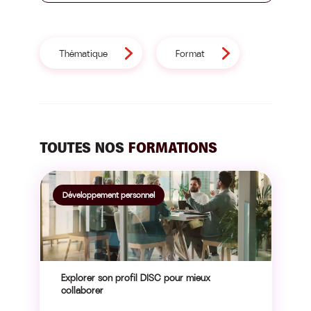
recherchez-
vous
?
Thématique
Format
TOUTES NOS
FORMATIONS
Développement personnel
Explorer son profil DISC pour mieux
collaborer