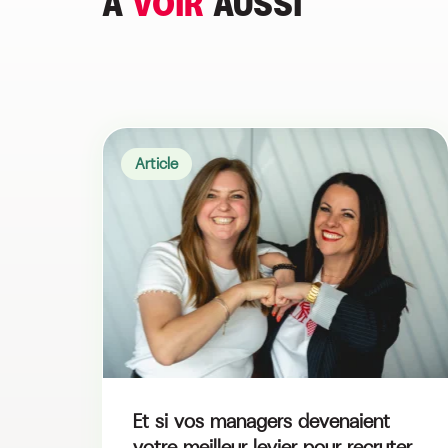
A
VOIR
AUSSI
Article
Et si vos managers devenaient
votre meilleur levier pour recruter