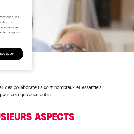
rformance, les
keting. En
aires à votre
e de navigation
 accepter
vail des collaborateurs sont nombreux et essentiels
pour cela quelques outils.
USIEURS ASPECTS