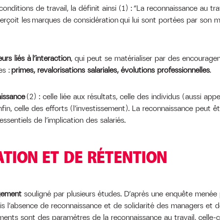
onditions de travail, la définit ainsi (1) : “La reconnaissance au tr
 perçoit les marques de considération qui lui sont portées par son m
urs liés à l’interaction
, qui peut se matérialiser par des encourag
es :
primes, revalorisations salariales, évolutions professionnelles
.
aissance
(2) : celle liée aux résultats, celle des individus (aussi ap
 enfin, celle des efforts (l’investissement). La reconnaissance peut ê
sentiels de l’implication des salariés.
TION ET DE RÉTENTION
agement
souligné par plusieurs études. D’après une enquête menée pa
is l’absence de reconnaissance et de solidarité des managers et de
ments sont des paramètres de la reconnaissance au travail, celle-