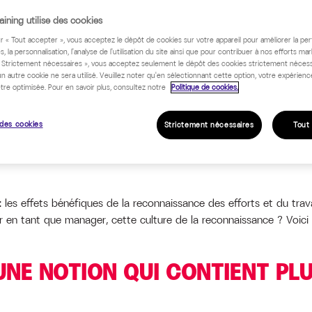
ining utilise des cookies
ur « Tout accepter », vous acceptez le dépôt de cookies sur votre appareil pour améliorer la pe
s, la personnalisation, l'analyse de l'utilisation du site ainsi que pour contribuer à nos efforts mar
« Strictement nécessaires », vous acceptez seulement le dépôt des cookies strictement nécess
un autre cookie ne sera utilisé. Veuillez noter qu'en sélectionnant cette option, votre expérienc
tre optimisée. Pour en savoir plus, consultez notre
Politique de cookies.
des cookies
Strictement nécessaires
Tout
r : les effets bénéfiques de la reconnaissance des efforts et du tra
er en tant que manager, cette culture de la reconnaissance ? Voici 
UNE NOTION QUI CONTIENT PL