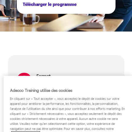
Télécharger le programme
Format
E-learning
Adecco Training utilise des cookies
Licence ou achat de module
En cliquant sur « Tout accepter », vous acceptez le dépôt de cookies sur votre
appareil pour améliorer la performance, les fonctionnalités, la personnalisation,
Prix
l'analyse de l'utilisation du site ainsi que pour contribuer à nos efforts marketing. En
cliquant sur « Strictement nécessaires », vous acceptez seulement le dépôt des
Sur devis, nous consulter.
cookies strictement nécessaires à votre appareil. Aucun autre cookie ne sera
utilisé. Veuillez noter qu'en sélectionnant cette option, votre expérience de
navigation peut ne pas être optimisée. Pour en savoir plus, consultez notre
Public cible