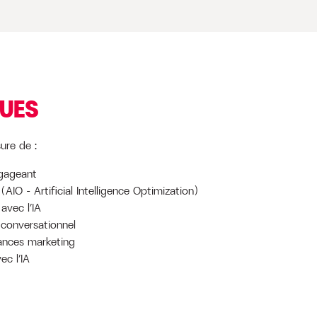
QUES
ure de :
ngageant
(AIO – Artificial Intelligence Optimization)
avec l’IA
g conversationnel
mances marketing
c l’IA