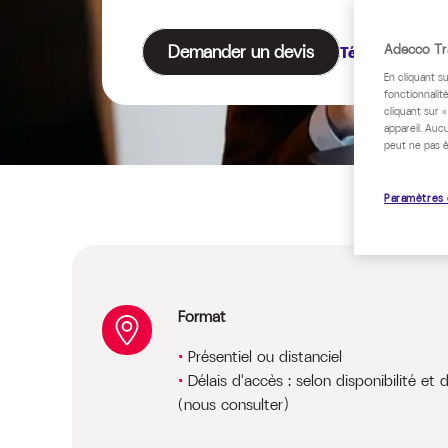
Demander un devis
Adecco Tra
Télécharger le
En cliquant s
fonctionnalité
cliquant sur 
appareil. Auc
peut ne pas ê
Paramètres 
Format
Présentiel ou distanciel
Délais d'accès : selon disponibilité et 
(nous consulter)