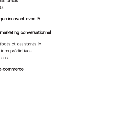
as précis
ts
que innovant avec IA
le marketing conversationnel
bots et assistants IA
ions prédictives
nses
e e-commerce