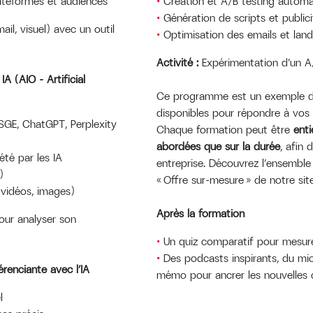
ateformes et audiences
Création et A/B testing automa
Génération de scripts et publi
ail, visuel) avec un outil
Optimisation des emails et lan
Activité :
Expérimentation d’un A/
IA (AIO – Artificial
Ce programme est un exemple de
disponibles pour répondre à vos 
GE, ChatGPT, Perplexity
Chaque formation peut être
enti
abordées que sur la durée
, afin 
été par les IA
entreprise. Découvrez l’ensemble
)
« Offre sur-mesure » de notre site
vidéos, images)
Après la formation
ur analyser son
Un quiz comparatif pour mesure
Des podcasts inspirants, du micr
érenciante avec l’IA
mémo pour ancrer les nouvelles
l