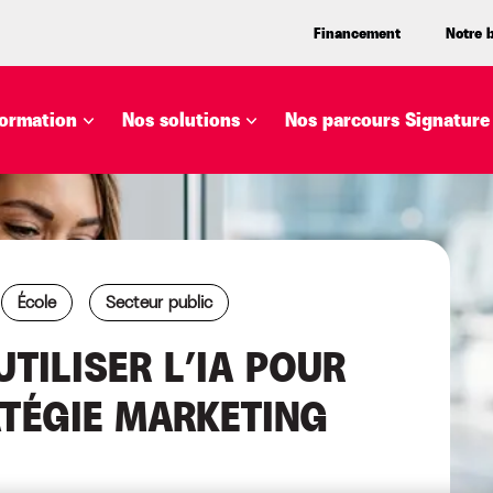
Financement
Notre 
ormation
Nos solutions
Nos parcours Signature
École
Secteur public
UTILISER L’IA POUR
TÉGIE MARKETING