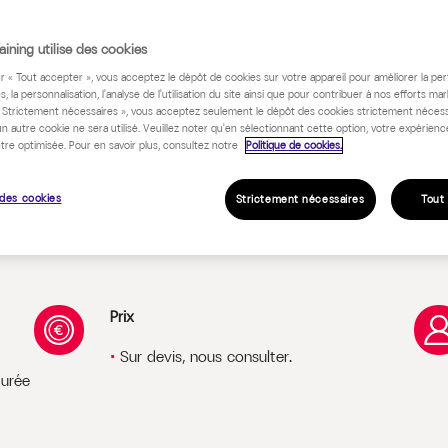
ining utilise des cookies
 programme
ur « Tout accepter », vous acceptez le dépôt de cookies sur votre appareil pour améliorer la pe
s, la personnalisation, l'analyse de l'utilisation du site ainsi que pour contribuer à nos efforts mar
« Strictement nécessaires », vous acceptez seulement le dépôt des cookies strictement nécess
un autre cookie ne sera utilisé. Veuillez noter qu'en sélectionnant cette option, votre expérienc
tre optimisée. Pour en savoir plus, consultez notre
Politique de cookies.
des cookies
Strictement nécessaires
Tout
Prix
Sur devis, nous consulter.
durée