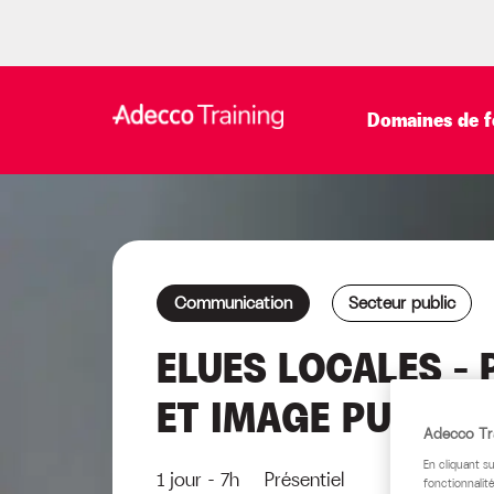
Domaines de f
Communication
Secteur public
ELUES LOCALES –
ET IMAGE PUBLIQ
Adecco Tra
En cliquant s
1 jour - 7h Présentiel
fonctionnalité