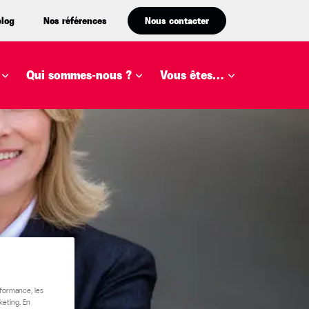
blog
Nos références
Nous contacter
Qui sommes-nous ?
Vous êtes…
rformance, les
keting. En