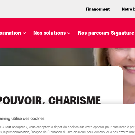
Financement
Notre 
ormation
Nos solutions
Nos parcours Signature
 POUVOIR, CHARISME
UE
ining utilise des cookies
ur « Tout accepter », vous acceptez le dépôt de cookies sur votre appareil pour améliorer la pe
s, la personnalisation, l'analyse de l'utilisation du site ainsi que pour contribuer à nos efforts mar