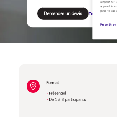
cliquant sur 
appareil. Auc
peut ne pas ê
Demander un devis
Télécharger le
Paramètres 
Format
Présentiel
De 1 à 8 participants