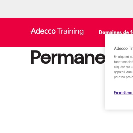
Domaines de f
Permanents
Adecco Tra
En cliquant s
fonctionnalité
cliquant sur 
appareil. Auc
peut ne pas ê
Paramètres 