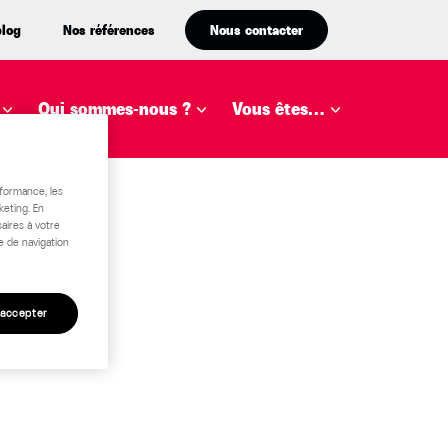
blog
Nos références
Nous contacter
Qui sommes-nous ?
Vous êtes…
rformance, les
keting. En
aires à votre
e de navigation
 accepter