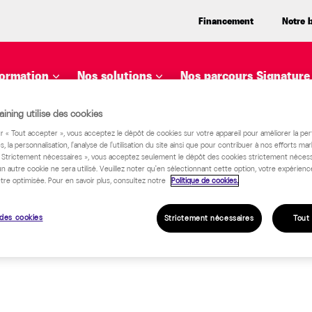
Financement
Notre 
ormation
Nos solutions
Nos parcours Signature
ining utilise des cookies
ur « Tout accepter », vous acceptez le dépôt de cookies sur votre appareil pour améliorer la pe
s, la personnalisation, l'analyse de l'utilisation du site ainsi que pour contribuer à nos efforts mar
« Strictement nécessaires », vous acceptez seulement le dépôt des cookies strictement nécess
un autre cookie ne sera utilisé. Veuillez noter qu'en sélectionnant cette option, votre expérienc
tre optimisée. Pour en savoir plus, consultez notre
Politique de cookies.
des cookies
Strictement nécessaires
Tout