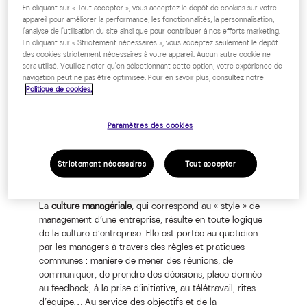
En cliquant sur « Tout accepter », vous acceptez le dépôt de cookies sur votre
RELIER CULTURE MANAGÉRIALE ET
appareil pour améliorer la performance, les fonctionnalités, la personnalisation,
CULTURE D’ENTREPRISE : DEUX
l'analyse de l'utilisation du site ainsi que pour contribuer à nos efforts marketing.
En cliquant sur « Strictement nécessaires », vous acceptez seulement le dépôt
CONCEPTS QUI S’ALIMENTENT
des cookies strictement nécessaires à votre appareil. Aucun autre cookie ne
sera utilisé. Veuillez noter qu'en sélectionnant cette option, votre expérience de
navigation peut ne pas être optimisée. Pour en savoir plus, consultez notre
Habituellement définie comme la somme des
Politique de cookies.
connaissances, valeurs et comportements partagés par
les membres d’une organisation, consciemment ou
Paramètres des cookies
inconsciemment, la
culture d’entreprise
est une notion
large et mouvante. Elle intègre aussi bien des éléments
matériels (logo, produits, lieux…) que des éléments
Strictement nécessaires
Tout accepter
immatériels (représentations et valeurs).
La
culture managériale
, qui correspond au « style » de
management d’une entreprise, résulte en toute logique
de la culture d’entreprise. Elle est portée au quotidien
par les managers à travers des règles et pratiques
communes : manière de mener des réunions, de
communiquer, de prendre des décisions, place donnée
au feedback, à la prise d’initiative, au télétravail, rites
d’équipe… Au service des objectifs et de la